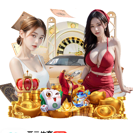
英超
意甲
法甲
德甲
西甲
勇士后卫因肠道感染
骨瘦如柴
大利球员曼尼恩，本赛季将回到家乡球队博洛尼亚效力
的肠道感染，直到现在还依旧处在恢复期当中。 曼..